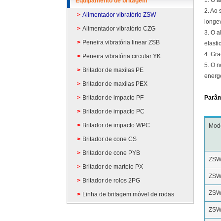
Equipamento de britagem
2. Ao
Alimentador vibratório ZSW
longe
Alimentador vibratório CZG
3. O a
Peneira vibratória linear ZSB
elasti
4. Gr
Peneira vibratória circular YK
5. O n
Britador de maxilas PE
energé
Britador de maxilas PEX
Britador de impacto PF
Parâm
Britador de impacto PC
Britador de impacto WPC
Mod
Britador de cone CS
Britador de cone PYB
ZSW
Britador de martelo PX
ZSW
Britador de rolos 2PG
ZSW
Linha de britagem móvel de rodas
ZSW