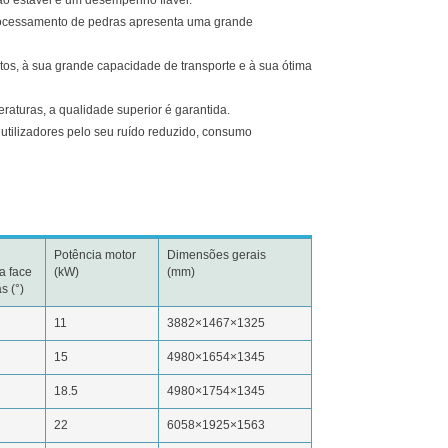
processamento de pedras apresenta uma grande
ctos, à sua grande capacidade de transporte e à sua ótima
aturas, a qualidade superior é garantida.
 utilizadores pelo seu ruído reduzido, consumo
Potência motor
Dimensões gerais
a face
(kW)
(mm)
s (°)
11
3882×1467×1325
15
4980×1654×1345
18.5
4980×1754×1345
22
6058×1925×1563