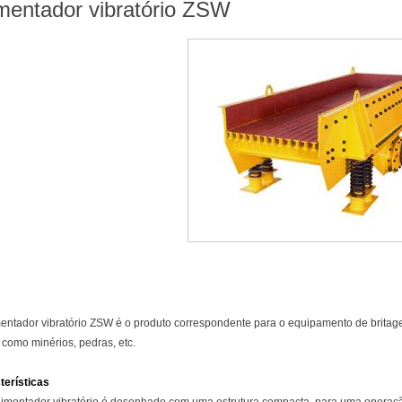
imentador vibratório ZSW
mentador vibratório ZSW é o produto correspondente para o equipamento de brita
 como minérios, pedras, etc.
terísticas
alimentador vibratório é desenhado com uma estrutura compacta, para uma operaç