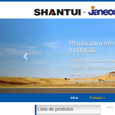
Anterior
Planta para mis
fundação
JANEOO fornece uma gam
concreto para as indústri
central. Temos plantas p
ser aplicadas para uma v
Início
Produtos
Início
Lista de produtos