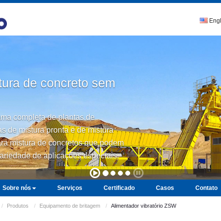
Engl
tura de concreto sem
a completa de plantas de
as de mistura pronta e de mistura
ara mistura de concretos que podem
ariedade de aplicações especiais.
Sobre nós
Serviços
Certificado
Casos
Contato
Produtos
Equipamento de britagem
Alimentador vibratório ZSW