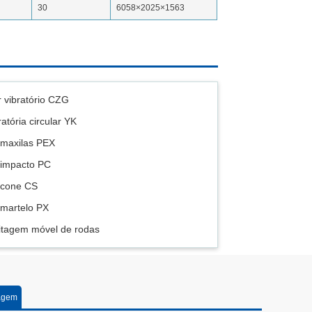
30
6058×2025×1563
 vibratório CZG
atória circular YK
 maxilas PEX
 impacto PC
 cone CS
 martelo PX
ritagem móvel de rodas
agem