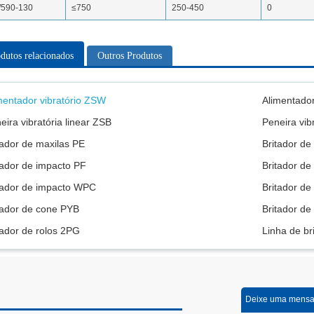
590-130
≤750
250-450
0
dutos relacionados
Outros Produtos
mentador vibratório ZSW
Alimentador
eira vibratória linear ZSB
Peneira vibr
tador de maxilas PE
Britador de
tador de impacto PF
Britador de
tador de impacto WPC
Britador de
tador de cone PYB
Britador de
tador de rolos 2PG
Linha de b
Deixe uma mens