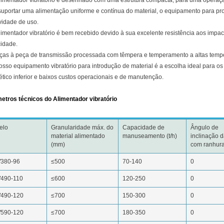
 suportar uma alimentação uniforme e contínua do material, o equipamento para 
vidade de uso.
limentador vibratório é bem recebido devido à sua excelente resistência aos impa
cidade.
aças à peça de transmissão processada com têmpera e temperamento a altas temper
osso equipamento vibratório para introdução de material é a escolha ideal para os
tico inferior e baixos custos operacionais e de manutenção.
etros técnicos do Alimentador vibratório
elo
Granularidade máx. do
Capacidade de
Ângulo de
material alimentado
manuseamento (t/h)
inclinação d
(mm)
com ranhura
380-96
≤500
70-140
0
490-110
≤600
120-250
0
490-120
≤700
150-300
0
590-120
≤700
180-350
0