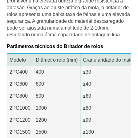
promover uma elevada dureza e grande resistência à
abrasão. Graças ao ajuste prático da mola, o britador de
rolos apresenta uma baixa taxa de falhas e uma elevada
segurança. A granularidade do material descarregado
pode ser ajustada numa amplitude de 2-10mm,
resultando numa ótima capacidade de britagem fina
Parâmetros técnicos do Britador de rolos
Modelo
Diâmetro rolo (mm)
Granularidade do materia
2PG400
400
≤30
2PG600
600
≤40
2PG800
800
≤60
2PG1000
1000
≤80
2PG1200
1200
≤90
2PG1500
1500
≤100