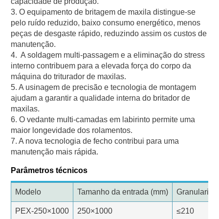
capacidade de produção.
3. O equipamento de britagem de maxila distingue-se
pelo ruído reduzido, baixo consumo energético, menos
peças de desgaste rápido, reduzindo assim os custos de
manutenção.
4. A soldagem multi-passagem e a eliminação do stress
interno contribuem para a elevada força do corpo da
máquina do triturador de maxilas.
5. A usinagem de precisão e tecnologia de montagem
ajudam a garantir a qualidade interna do britador de
maxilas.
6. O vedante multi-camadas em labirinto permite uma
maior longevidade dos rolamentos.
7. A nova tecnologia de fecho contribui para uma
manutenção mais rápida.
Parâmetros técnicos
Modelo
Tamanho da entrada (mm)
Granularida
PEX-250×1000
250×1000
≤210