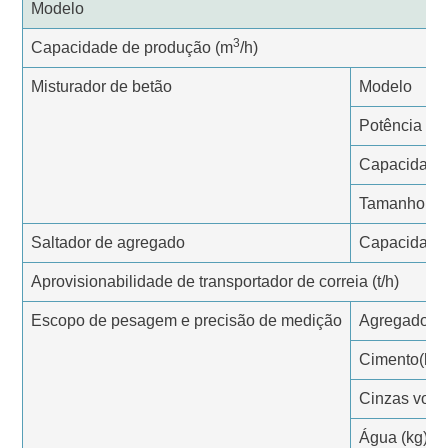
Modelo
3
Capacidade de produção (m
/h)
Misturador de betão
Modelo
Potência (k
Capacidade 
Tamanho do 
Saltador de agregado
Capacidade 
Aprovisionabilidade de transportador de correia (t/h)
Escopo de pesagem e precisão de medição
Agregado (k
Cimento(kg)
Cinzas volan
Água (kg)