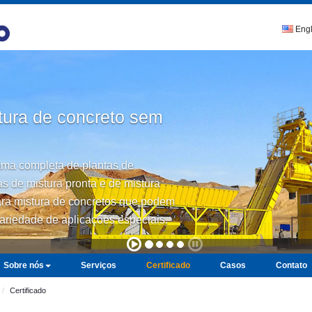
Engl
tura de concreto sem
a completa de plantas de
as de mistura pronta e de mistura
ara mistura de concretos que podem
ariedade de aplicações especiais.
Sobre nós
Serviços
Certificado
Casos
Contato
Certificado