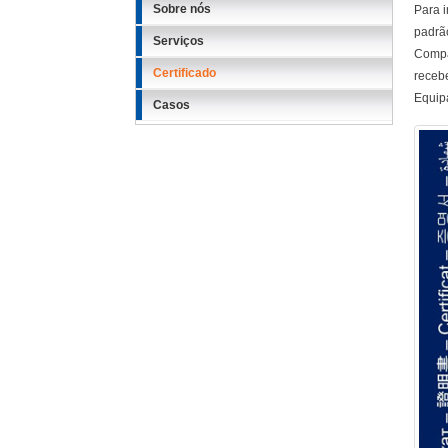
Sobre nós
Para 
padrã
Serviços
Compa
Certificado
receb
Equip
Casos