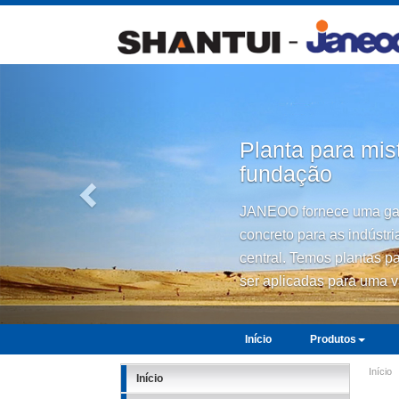
Anterior
Planta para mis
fundação
JANEOO fornece uma gam
concreto para as indústri
central. Temos plantas p
ser aplicadas para uma v
Início
Produtos
Início
Início